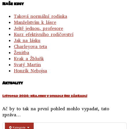
NaŠe kusy
Taková normální rodinka
Manželstvím k lásce
Ještě jednou, profesore
Kurz efektivního rodičovství
Jak na lásku
Charleyova teta
Ženitba
Kvak a Žbluňk
Svatý Martin
Honzík Nebojsa
Aktuality
Listopad 2024: hrajeme v divadle Bez zábradlí
Ač by to tak na první pohled mohlo vypadat, tato
zpráva…
Kategorie