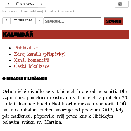
SRP 2026
Nyní nejsou žádné nadcházející události k zobrazení.
SRP 2026
Kalendář
Přihlásit se
Zdroj kanálů (příspěvky)
Kanál komentářů
Česká lokalizace
O divadle v Libčicích
Ochotnické divadlo se v Libčicích hraje od nepaměti. Dle
vzpomínek pamětníků existovalo v Libčicích v průběhu 20.
století dokonce hned několik ochotnických souborů. LOĎ
na tuto bohatou tradici navazuje od podzimu 2013, kdy
pár nadšenců, připravilo svůj první kus k libčickým
oslavám svátku sv. Martina.