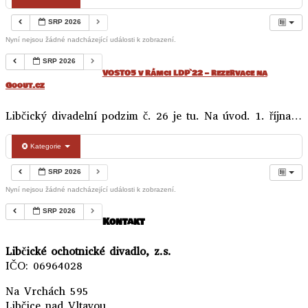
SRP 2026
Nyní nejsou žádné nadcházející události k zobrazení.
SRP 2026
VOSTO5 v rámci LDP`22 – rezervace na
Goout.cz
Libčický divadelní podzim č. 26 je tu. Na úvod. 1. října…
Kategorie
SRP 2026
Nyní nejsou žádné nadcházející události k zobrazení.
SRP 2026
Kontakt
Libčické ochotnické divadlo, z.s.
IČO: 06964028
Na Vrchách 595
Libčice nad Vltavou