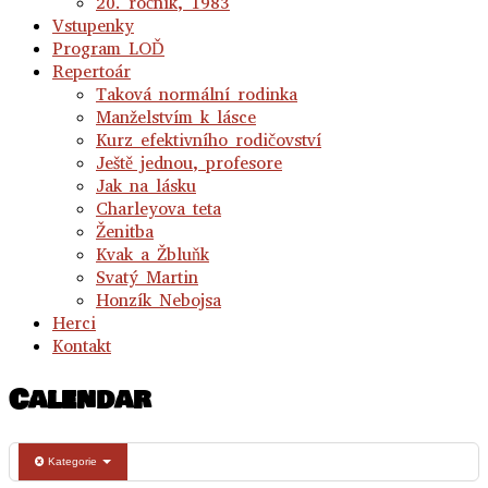
20. ročník, 1983
Vstupenky
Program LOĎ
Repertoár
Taková normální rodinka
Manželstvím k lásce
Kurz efektivního rodičovství
Ještě jednou, profesore
Jak na lásku
Charleyova teta
Ženitba
Kvak a Žbluňk
Svatý Martin
Honzík Nebojsa
Herci
Kontakt
Calendar
Kategorie