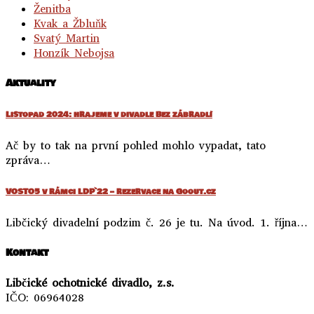
Ženitba
Kvak a Žbluňk
Svatý Martin
Honzík Nebojsa
Aktuality
Listopad 2024: hrajeme v divadle Bez zábradlí
Ač by to tak na první pohled mohlo vypadat, tato
zpráva…
VOSTO5 v rámci LDP`22 – rezervace na Goout.cz
Libčický divadelní podzim č. 26 je tu. Na úvod. 1. října…
Kontakt
Libčické ochotnické divadlo, z.s.
IČO: 06964028