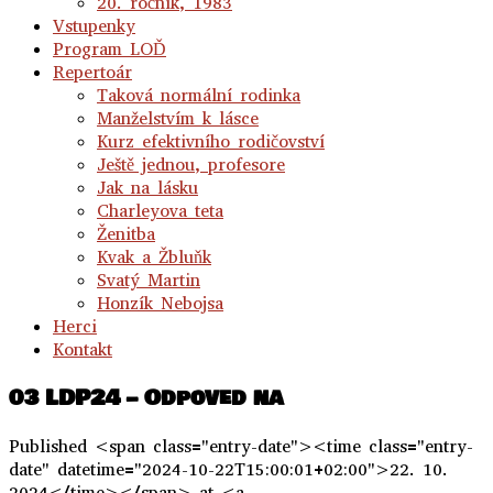
20. ročník, 1983
Vstupenky
Program LOĎ
Repertoár
Taková normální rodinka
Manželstvím k lásce
Kurz efektivního rodičovství
Ještě jednou, profesore
Jak na lásku
Charleyova teta
Ženitba
Kvak a Žbluňk
Svatý Martin
Honzík Nebojsa
Herci
Kontakt
03 LDP24 – Odpoved na
Published <span class="entry-date"><time class="entry-
date" datetime="2024-10-22T15:00:01+02:00">22. 10.
2024</time></span> at <a