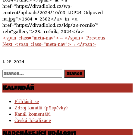
href="https://divadlolod.cz/wp-
content/uploads/2024/10/03-LDP24-Odpoved-
na.jpg">1684 × 2382</a> in <a
href="https://divadlolod.cz/ldp/28-rocnik/"
rel="gallery">28. ročník, 2024</a>
<span class="meta-nav">←</span> Previous
Next <span class="meta-nav">→</span>
LDP 2024
Kalendář
Přihlásit se
Zdroj kanálů (příspěvky)
Kanál komentářů
Česká lokalizace
Nadcházející události