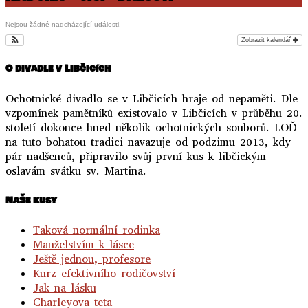
Nejsou žádné nadcházející události.
Zobrazit kalendář
O divadle v Libčicích
Ochotnické divadlo se v Libčicích hraje od nepaměti. Dle
vzpomínek pamětníků existovalo v Libčicích v průběhu 20.
století dokonce hned několik ochotnických souborů. LOĎ
na tuto bohatou tradici navazuje od podzimu 2013, kdy
pár nadšenců, připravilo svůj první kus k libčickým
oslavám svátku sv. Martina.
NaŠe kusy
Taková normální rodinka
Manželstvím k lásce
Ještě jednou, profesore
Kurz efektivního rodičovství
Jak na lásku
Charleyova teta