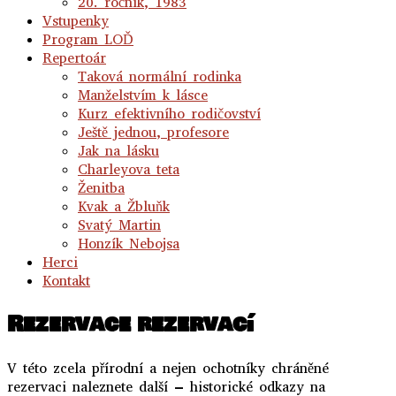
20. ročník, 1983
Vstupenky
Program LOĎ
Repertoár
Taková normální rodinka
Manželstvím k lásce
Kurz efektivního rodičovství
Ještě jednou, profesore
Jak na lásku
Charleyova teta
Ženitba
Kvak a Žbluňk
Svatý Martin
Honzík Nebojsa
Herci
Kontakt
Rezervace rezervací
V této zcela přírodní a nejen ochotníky chráněné
rezervaci naleznete další – historické odkazy na