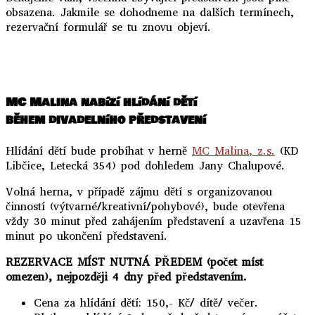
obsazena. Jakmile se dohodneme na dalších termínech,
rezervační formulář se tu znovu objeví.
MC Malina nabízí hlídání dětí
během divadelního představení
Hlídání dětí bude probíhat v herně
MC Malina, z.s.
(KD
Libčice, Letecká 354) pod dohledem Jany Chalupové.
Volná herna, v případě zájmu dětí s organizovanou
činností (výtvarné/kreativní/pohybové), bude otevřena
vždy 30 minut před zahájením představení a uzavřena 15
minut po ukončení představení.
REZERVACE MÍST NUTNÁ PŘEDEM (počet míst
omezen), nejpozději 4 dny před představením.
Cena za hlídání dětí: 150,- Kč/ dítě/ večer.