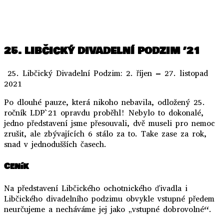
..
..
25. LIBČICKÝ DIVADELNÍ PODZIM ’21
25. Libčický Divadelní Podzim: 2. říjen – 27. listopad
2021
Po dlouhé pauze, která nikoho nebavila, odložený 25.
ročník LDP`21 opravdu proběhl! Nebylo to dokonalé,
jedno představení jsme přesouvali, dvě museli pro nemoc
zrušit, ale zbývajících 6 stálo za to. Take zase za rok,
snad v jednodušších časech.
Ceník
Na představení Libčického ochotnického ďivadla i
Libčického divadelního podzimu obvykle vstupné předem
neurčujeme a necháváme jej jako „vstupné dobrovolné“.