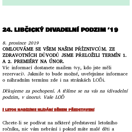
..
24. LIBČICKÝ DIVADELNÍ PODZIM ’19
8. prosince 2019
OMLOUVÁME SE VŠEM NAŠIM PŘÍZNIVCŮM. ZE
ZDRAVOTNÍCH DŮVODŮ JSME PŘELOŽILI TERMÍN 1.
A 2. PREMIÉRY NA ÚNOR.
Víc informací dostanete mailem (vy, kdo jste měli
rezervaci). Jakmile to bude možné, uveřejníme informace
o náhradním termínu zde i na stránkách LOĎi.
Děkujeme za pochopení. A těšíme se na vás na (divadelní
podzim, v únoru). Vaše LOĎ
I letos nabízíme hlídání během představení
Chcete-li se podívat na některé představení letošního
ročníku, nic vám nebrání i pokud máte malé děti a