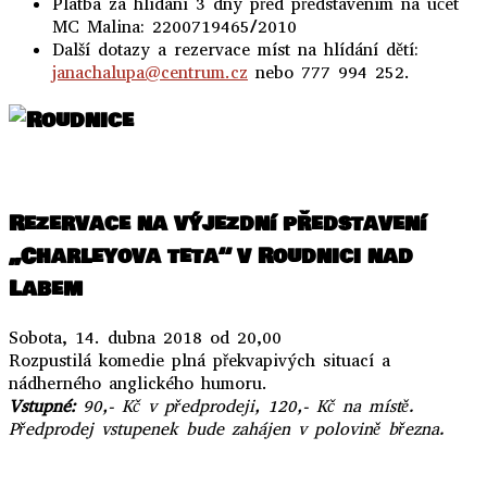
Platba za hlídání 3 dny před představením na účet
MC Malina: 2200719465/2010
Další dotazy a rezervace míst na hlídání dětí:
janachalupa@centrum.cz
nebo 777 994 252.
..
Rezervace na výjezdní představení
„Charleyova teta“ v Roudnici nad
Labem
Sobota, 14. dubna 2018 od 20,00
Rozpustilá komedie plná překvapivých situací a
nádherného anglického humoru.
Vstupné:
90,- Kč v předprodeji, 120,- Kč na místě.
Předprodej vstupenek bude zahájen v polovině března.