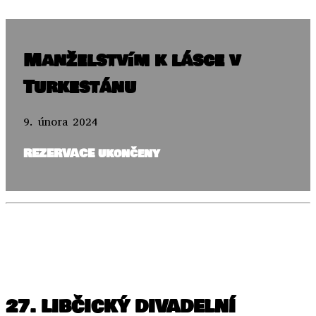
..
Manželstvím k lásce v
Turkestánu
9. února 2024
REZERVACE ukončeny
..
..
27. LIBČICKÝ DIVADELNÍ