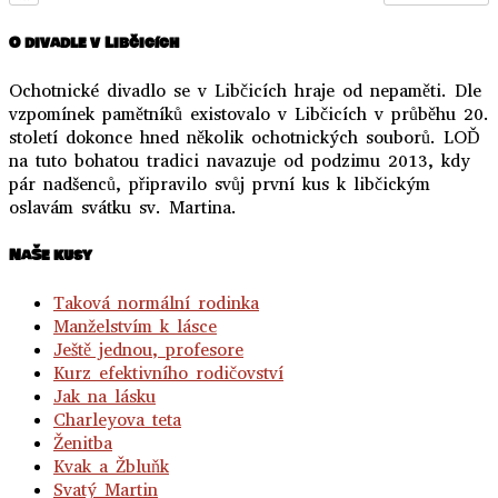
O divadle v Libčicích
Ochotnické divadlo se v Libčicích hraje od nepaměti. Dle
vzpomínek pamětníků existovalo v Libčicích v průběhu 20.
století dokonce hned několik ochotnických souborů. LOĎ
na tuto bohatou tradici navazuje od podzimu 2013, kdy
pár nadšenců, připravilo svůj první kus k libčickým
oslavám svátku sv. Martina.
NaŠe kusy
Taková normální rodinka
Manželstvím k lásce
Ještě jednou, profesore
Kurz efektivního rodičovství
Jak na lásku
Charleyova teta
Ženitba
Kvak a Žbluňk
Svatý Martin