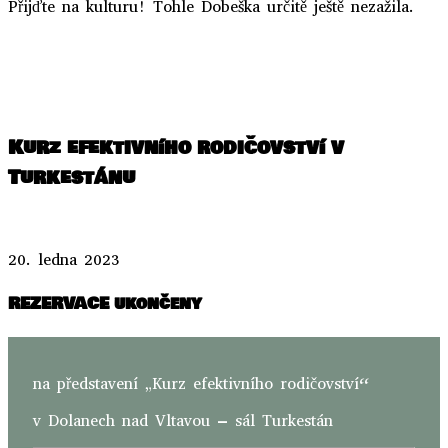
Přijďte na kulturu! Tohle Dobeška určitě ještě nezažila.
..
..
Kurz efektivního rodičovství v
Turkestánu
20. ledna 2023
REZERVACE ukončeny
na představení „Kurz efektivního rodičovství“
v Dolanech nad Vltavou – sál Turkestán