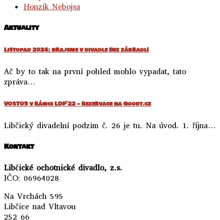
Honzík Nebojsa
Aktuality
Listopad 2024: hrajeme v divadle Bez zábradlí
Ač by to tak na první pohled mohlo vypadat, tato
zpráva…
VOSTO5 v rámci LDP`22 – rezervace na Goout.cz
Libčický divadelní podzim č. 26 je tu. Na úvod. 1. října…
Kontakt
Libčické ochotnické divadlo, z.s.
IČO: 06964028
Na Vrchách 595
Libčice nad Vltavou
252 66