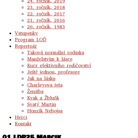
24. ročník, 2019
23. ročník, 2018
22. ročník, 2017
21. ročník, 2016
20. ročník, 1983
Vstupenky
Program LOĎ
Repertoár
Taková normální rodinka
Manželstvím k lásce
Kurz efektivního rodičovství
Ještě jednou, profesore
Jak na lásku
Charleyova teta
Ženitba
Kvak a Žbluňk
Svatý Martin
Honzík Nebojsa
Herci
Kontakt
01 LDP25 Marcik