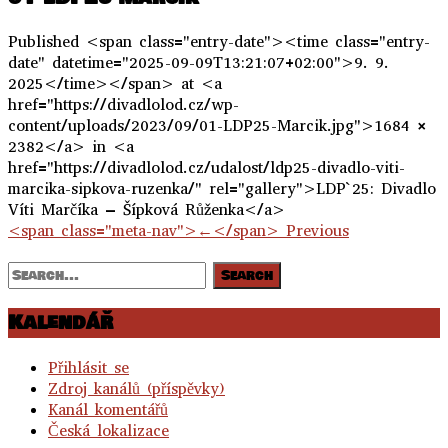
Published <span class="entry-date"><time class="entry-
date" datetime="2025-09-09T13:21:07+02:00">9. 9.
2025</time></span> at <a
href="https://divadlolod.cz/wp-
content/uploads/2023/09/01-LDP25-Marcik.jpg">1684 ×
2382</a> in <a
href="https://divadlolod.cz/udalost/ldp25-divadlo-viti-
marcika-sipkova-ruzenka/" rel="gallery">LDP`25: Divadlo
Víti Marčíka – Šípková Růženka</a>
<span class="meta-nav">←</span> Previous
Kalendář
Přihlásit se
Zdroj kanálů (příspěvky)
Kanál komentářů
Česká lokalizace