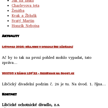
Jak na lásku
Charleyova teta
Ženitba
Kvak a Žbluňk
Svatý Martin
Honzík Nebojsa
Aktuality
Listopad 2024: hrajeme v divadle Bez zábradlí
Ač by to tak na první pohled mohlo vypadat, tato
zpráva…
VOSTO5 v rámci LDP`22 – rezervace na Goout.cz
Libčický divadelní podzim č. 26 je tu. Na úvod. 1. října…
Kontakt
Libčické ochotnické divadlo, z.s.