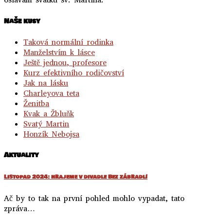
NaŠe kusy
Taková normální rodinka
Manželstvím k lásce
Ještě jednou, profesore
Kurz efektivního rodičovství
Jak na lásku
Charleyova teta
Ženitba
Kvak a Žbluňk
Svatý Martin
Honzík Nebojsa
Aktuality
Listopad 2024: hrajeme v divadle Bez zábradlí
Ač by to tak na první pohled mohlo vypadat, tato
zpráva…