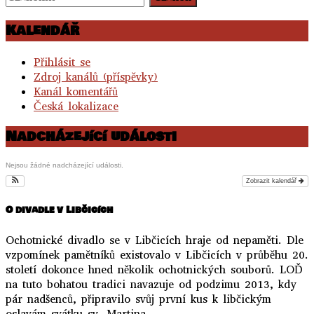
Kalendář
Přihlásit se
Zdroj kanálů (příspěvky)
Kanál komentářů
Česká lokalizace
Nadcházející události
Nejsou žádné nadcházející události.
Zobrazit kalendář
O divadle v Libčicích
Ochotnické divadlo se v Libčicích hraje od nepaměti. Dle
vzpomínek pamětníků existovalo v Libčicích v průběhu 20.
století dokonce hned několik ochotnických souborů. LOĎ
na tuto bohatou tradici navazuje od podzimu 2013, kdy
pár nadšenců, připravilo svůj první kus k libčickým
oslavám svátku sv. Martina.