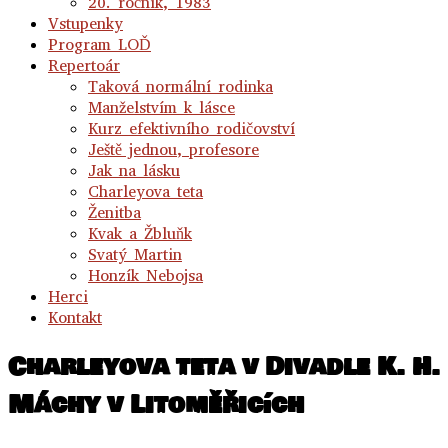
20. ročník, 1983
Vstupenky
Program LOĎ
Repertoár
Taková normální rodinka
Manželstvím k lásce
Kurz efektivního rodičovství
Ještě jednou, profesore
Jak na lásku
Charleyova teta
Ženitba
Kvak a Žbluňk
Svatý Martin
Honzík Nebojsa
Herci
Kontakt
Charleyova teta v Divadle K. H.
Máchy v Litoměřicích