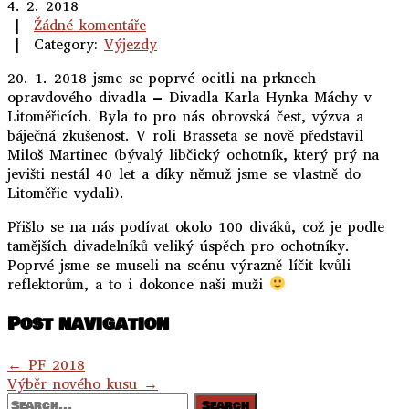
4. 2. 2018
|
Žádné komentáře
| Category:
Výjezdy
20. 1. 2018 jsme se poprvé ocitli na prknech
opravdového divadla – Divadla Karla Hynka Máchy v
Litoměřicích. Byla to pro nás obrovská čest, výzva a
báječná zkušenost. V roli Brasseta se nově představil
Miloš Martinec (bývalý libčický ochotník, který prý na
jevišti nestál 40 let a díky němuž jsme se vlastně do
Litoměřic vydali).
Přišlo se na nás podívat okolo 100 diváků, což je podle
tamějších divadelníků veliký úspěch pro ochotníky.
Poprvé jsme se museli na scénu výrazně líčit kvůli
reflektorům, a to i dokonce naši muži
Post navigation
←
PF 2018
Výběr nového kusu
→