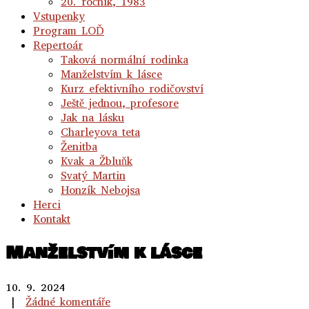
20. ročník, 1983
Vstupenky
Program LOĎ
Repertoár
Taková normální rodinka
Manželstvím k lásce
Kurz efektivního rodičovství
Ještě jednou, profesore
Jak na lásku
Charleyova teta
Ženitba
Kvak a Žbluňk
Svatý Martin
Honzík Nebojsa
Herci
Kontakt
Manželstvím k lásce
10. 9. 2024
|
Žádné komentáře