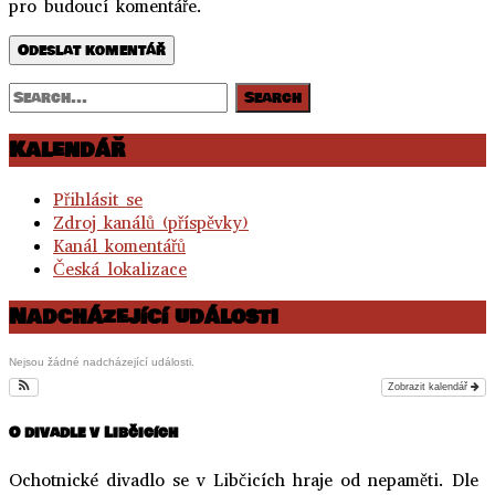
pro budoucí komentáře.
Kalendář
Přihlásit se
Zdroj kanálů (příspěvky)
Kanál komentářů
Česká lokalizace
Nadcházející události
Nejsou žádné nadcházející události.
Zobrazit kalendář
O divadle v Libčicích
Ochotnické divadlo se v Libčicích hraje od nepaměti. Dle