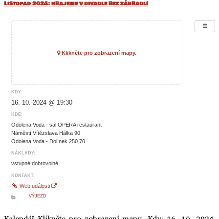
Listopad 2024: hrajeme v divadle Bez zábradlí
Klikněte pro zobrazení mapy.
KDY:
16. 10. 2024 @ 19:30
KDE:
Odolena Voda - sál OPERA restaurant
Náměstí Vítězslava Hálka 90
Odolena Voda - Dolínek 250 70
NÁKLADY:
vstupné dobrovolné
KONTAKT:
Web události
VÝJEZD
Kalendář Klikněte pro zobrazení mapy. Kdy: 16. 10. 2024