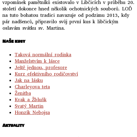
vzpomínek pamětníků existovalo v Libčicích v průběhu 20.
století dokonce hned několik ochotnických souborů. LOĎ
na tuto bohatou tradici navazuje od podzimu 2013, kdy
pár nadšenců, připravilo svůj první kus k libčickým
oslavám svátku sv. Martina.
NaŠe kusy
Taková normální rodinka
Manželstvím k lásce
Ještě jednou, profesore
Kurz efektivního rodičovství
Jak na lásku
Charleyova teta
Ženitba
Kvak a Žbluňk
Svatý Martin
Honzík Nebojsa
Aktuality