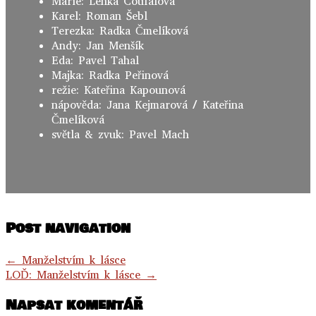
Marie: Lenka Coufalová
Karel: Roman Šebl
Terezka: Radka Čmelíková
Andy: Jan Menšík
Eda: Pavel Tahal
Majka: Radka Peřinová
režie: Kateřina Kapounová
nápověda: Jana Kejmarová / Kateřina
Čmelíková
světla & zvuk: Pavel Mach
Post navigation
←
Manželstvím k lásce
LOĎ: Manželstvím k lásce
→
Napsat komentář