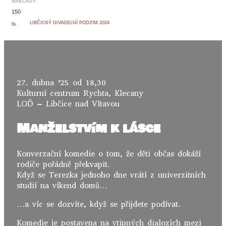
NÁKLADY:
150
LIBČICKÝ DIVADELNÍ PODZIM 2024
27. dubna ’25 od 18,30
Kulturní centrum Rychta, Klecany
LOĎ – Libčice nad Vltavou
Manželstvím k lásce
Konverzační komedie o tom, že děti občas dokáží
rodiče pořádně překvapit.
Když se Terezka jednoho dne vrátí z univerzitních
studií na víkend domů…
…a víc se dozvíte, když se přijdete podívat.
Komedie je postavena na vtipných dialozích mezi