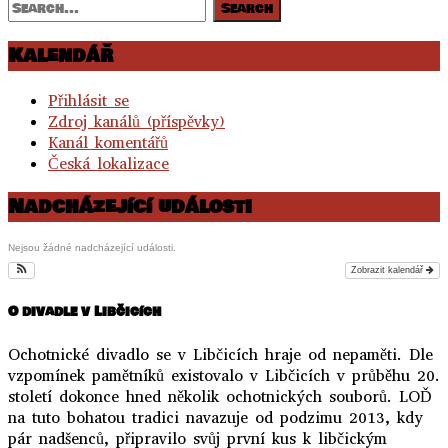
Kalendář
Přihlásit se
Zdroj kanálů (příspěvky)
Kanál komentářů
Česká lokalizace
Nadcházející události
Nejsou žádné nadcházející události.
Zobrazit kalendář
O divadle v Libčicích
Ochotnické divadlo se v Libčicích hraje od nepaměti. Dle
vzpomínek pamětníků existovalo v Libčicích v průběhu 20.
století dokonce hned několik ochotnických souborů. LOĎ
na tuto bohatou tradici navazuje od podzimu 2013, kdy
pár nadšenců, připravilo svůj první kus k libčickým