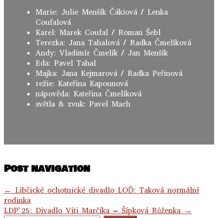
Marie: Julie Menšík Čákiová / Lenka
Coufalová
Karel: Marek Coufal / Roman Šebl
Terezka: Jana Tahalová / Radka Čmelíková
Andy: Vladimír Čmelík / Jan Menšík
Eda: Pavel Tahal
Majka: Jana Kejmarová / Radka Peřinová
režie: Kateřina Kapounová
nápověda: Kateřina Čmelíková
světla & zvuk: Pavel Mach
Post navigation
←
Libčické ochotnické divadlo LOĎ: Taková normální
rodinka
LDP`25: Divadlo Víti Marčíka – Šípková Růženka
→