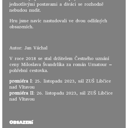
jednotlivými postavami a diváci se rozhodně
nebudou nudit.
Hru jsme navíc nastudovali ve dvou odlišných
obsazeních.
Autor: Jan Váchal
V roce 2018 se stal držitelem Čestného uznání
ceny Miloslava Švandrlíka za román Urnatour –
pohřební cestovka.
premiéra I
: 25. listopadu 2023, sál ZUŠ Libčice
nad Vltavou
premiéra II
: 26. listopadu 2023, sál ZUŠ Libčice
nad Vltavou
Obsazení