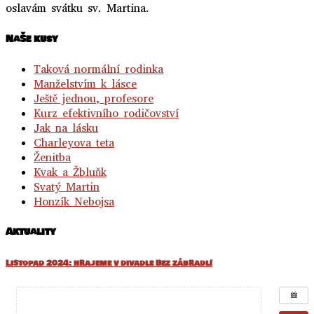
oslavám svátku sv. Martina.
NaŠe kusy
Taková normální rodinka
Manželstvím k lásce
Ještě jednou, profesore
Kurz efektivního rodičovství
Jak na lásku
Charleyova teta
Ženitba
Kvak a Žbluňk
Svatý Martin
Honzík Nebojsa
Aktuality
Listopad 2024: hrajeme v divadle Bez zábradlí