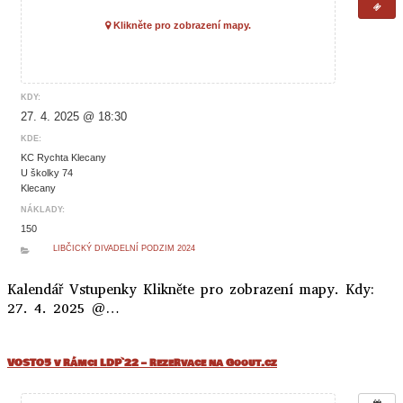
Klikněte pro zobrazení mapy.
KDY:
27. 4. 2025 @ 18:30
KDE:
KC Rychta Klecany
U školky 74
Klecany
NÁKLADY:
150
LIBČICKÝ DIVADELNÍ PODZIM 2024
Kalendář Vstupenky Klikněte pro zobrazení mapy. Kdy:
27. 4. 2025 @…
VOSTO5 v rámci LDP`22 – rezervace na Goout.cz