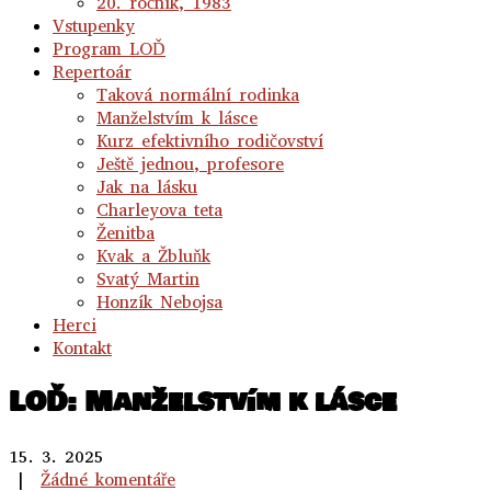
20. ročník, 1983
Vstupenky
Program LOĎ
Repertoár
Taková normální rodinka
Manželstvím k lásce
Kurz efektivního rodičovství
Ještě jednou, profesore
Jak na lásku
Charleyova teta
Ženitba
Kvak a Žbluňk
Svatý Martin
Honzík Nebojsa
Herci
Kontakt
LOĎ: Manželstvím k lásce
15. 3. 2025
|
Žádné komentáře